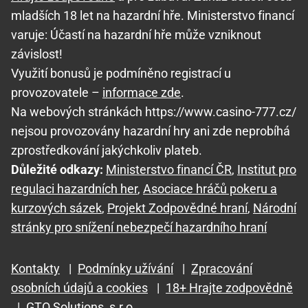
mladších 18 let na hazardní hře. Ministerstvo financí
varuje: Účastí na hazardní hře může vzniknout
závislost!
Využití bonusů je podmíněno registrací u
provozovatele –
informace zde
.
Na webových stránkách https://www.casino-777.cz/
nejsou provozovány hazardní hry ani zde neprobíhá
zprostředkování jakýchkoliv plateb.
Důležité odkazy:
Ministerstvo financí ČR
,
Institut pro
regulaci hazardních her
,
Asociace hráčů pokeru a
kurzových sázek
,
Projekt Zodpovědné hraní
,
Národní
stránky pro snížení nebezpečí hazardního hraní
Kontakty
|
Podmínky užívání
|
Zpracování
osobních údajů a cookies
|
18+ Hrajte zodpovědně
|
GTO Solutions, s.r.o.