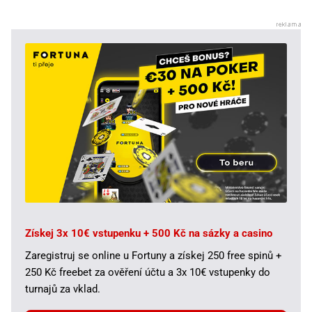
Získej 3x 10€ vstupenku + 500 Kč na sázky a casino
Zaregistruj se online u Fortuny a získej 250 free spinů +
250 Kč freebet za ověření účtu a 3x 10€ vstupenky do
turnajů za vklad.