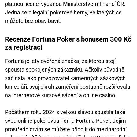
platnou licenci vydanou
Ministerstvem financí ČR
.
Jedná se o legální pokerové herny, ve kterých se
můžete bez obav bavit.
Recenze Fortuna Poker s bonusem 300 Kč
za registraci
Fortuna je lety ověřená značka, za kterou stojí
spousta spokojených zákazníků. Ačkoliv původně
začínala jako provozovatel kamenných sázkových
kanceláří, svůj okruh zaměření postupně rozšiřovala
na internetové kurzové sázení a online casino.
Počátkem roku 2024 s velkou slávou spustila také
svou online pokerovou hernu Fortuna Poker. Jejím
prostřednictvím se můžete připojit do mezinárodní