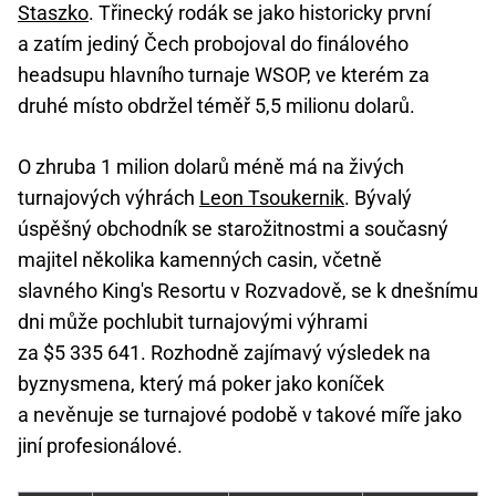
Staszko
. Třinecký rodák se jako historicky první
a zatím jediný Čech probojoval do finálového
headsupu hlavního turnaje WSOP, ve kterém za
druhé místo obdržel téměř 5,5 milionu dolarů.
O zhruba 1 milion dolarů méně má na živých
turnajových výhrách
Leon Tsoukernik
. Bývalý
úspěšný obchodník se starožitnostmi a současný
majitel několika kamenných casin, včetně
slavného King's Resortu v Rozvadově, se k dnešnímu
dni může pochlubit turnajovými výhrami
za $5 335 641. Rozhodně zajímavý výsledek na
byznysmena, který má poker jako koníček
a nevěnuje se turnajové podobě v takové míře jako
jiní profesionálové.