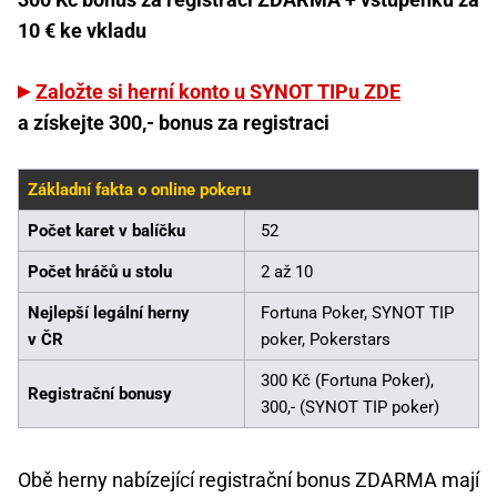
10 € ke vkladu
Založte si herní konto u SYNOT TIPu ZDE
a získejte 300,- bonus za registraci
Základní fakta o online pokeru
Počet karet v balíčku
52
Počet hráčů u stolu
2 až 10
Nejlepší legální herny
Fortuna Poker, SYNOT TIP
v ČR
poker, Pokerstars
300 Kč (Fortuna Poker),
Registrační bonusy
300,- (SYNOT TIP poker)
Obě herny nabízející registrační bonus ZDARMA mají