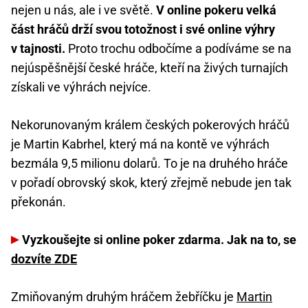
nejen u nás, ale i ve světě.
V online pokeru velká
část hráčů drží svou totožnost i své online výhry
v tajnosti.
Proto trochu odbočíme a podíváme se na
nejúspěšnější české hráče, kteří na živých turnajích
získali ve výhrách nejvíce.
Nekorunovaným králem českých pokerových hráčů
je Martin Kabrhel, který má na kontě ve výhrách
bezmála 9,5 milionu dolarů. To je na druhého hráče
v pořadí obrovský skok, který zřejmě nebude jen tak
překonán.
Vyzkoušejte si online poker zdarma. Jak na to, se
dozvíte ZDE
Zmiňovaným druhým hráčem žebříčku je
Martin