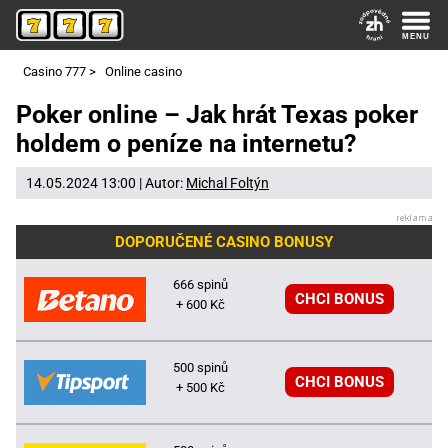
Casino 777
>
Online casino
Poker online – Jak hrát Texas poker
holdem o peníze na internetu?
14.05.2024 13:00 | Autor:
Michal Foltýn
DOPORUČENÉ CASINO BONUSY
666 spinů
CHCI BONUS
+ 600 Kč
500 spinů
CHCI BONUS
+ 500 Kč