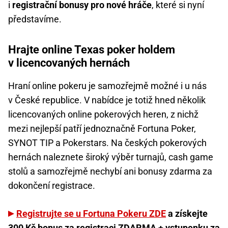
i
registrační bonusy pro nové hráče
, které si nyní
představíme.
Hrajte online Texas poker holdem
v licencovaných hernách
Hraní online pokeru je samozřejmě možné i u nás
v České republice. V nabídce je totiž hned několik
licencovaných online pokerových heren, z nichž
mezi nejlepší patří jednoznačně Fortuna Poker,
SYNOT TIP a Pokerstars. Na českých pokerových
hernách naleznete široký výběr turnajů, cash game
stolů a samozřejmě nechybí ani bonusy zdarma za
dokončení registrace.
Registrujte se u Fortuna Pokeru ZDE
a získejte
300 Kč bonus za registraci ZDARMA + vstupenku za