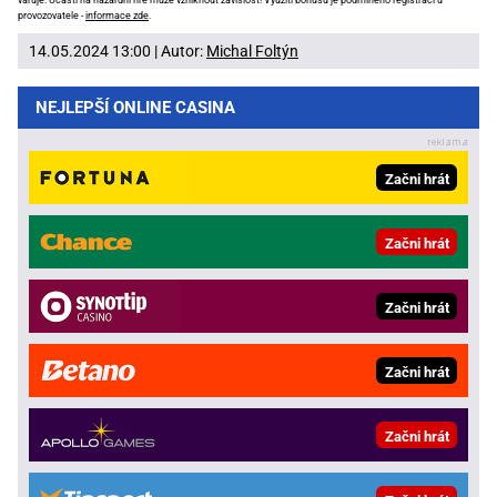
provozovatele -
informace zde
.
14.05.2024 13:00 | Autor:
Michal Foltýn
NEJLEPŠÍ ONLINE CASINA
Začni hrát
Začni hrát
Začni hrát
Začni hrát
Začni hrát