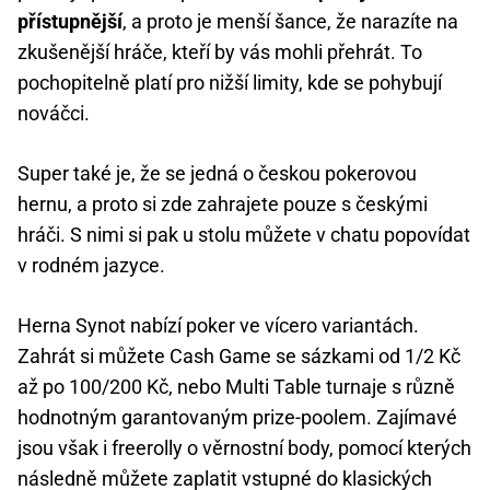
přístupnější
, a proto je menší šance, že narazíte na
zkušenější hráče, kteří by vás mohli přehrát. To
pochopitelně platí pro nižší limity, kde se pohybují
nováčci.
Super také je, že se jedná o českou pokerovou
hernu, a proto si zde zahrajete pouze s českými
hráči. S nimi si pak u stolu můžete v chatu popovídat
v rodném jazyce.
Herna Synot nabízí poker ve vícero variantách.
Zahrát si můžete Cash Game se sázkami od 1/2 Kč
až po 100/200 Kč, nebo Multi Table turnaje s různě
hodnotným garantovaným prize-poolem. Zajímavé
jsou však i freerolly o věrnostní body, pomocí kterých
následně můžete zaplatit vstupné do klasických