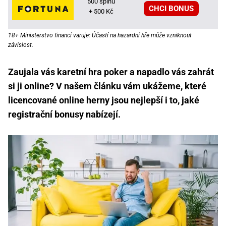
500 spinů
CHCI BONUS
+ 500 Kč
18+ Ministerstvo financí varuje: Účastí na hazardní hře může vzniknout
závislost.
Zaujala vás karetní hra poker a napadlo vás zahrát
si ji online? V našem článku vám ukážeme, které
licencované online herny jsou nejlepší i to, jaké
registrační bonusy nabízejí.