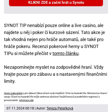
KLIKNI ZDE a začni hrát u Synotu
SYNOT TIP nenabízí pouze online a live casino, ale
najdete u něj i poker či kurzové sázení. Tato akce je
tak vhodná nejen pro hráče automatů, ale také pro
hráče pokeru. Recenzi pokerové herny u SYNOT
TIPu si můžete přečíst v
tomto článku
.
Nezapomínejte myslet na zodpovědné hraní. Vždy
hrajte pouze pro zábavu a s nastavenými finančními
limity.
Hrajte zodpovědně
a pro zábavu! Zákaz účasti osob mladších 18 let na hazardní hře. Ministerstvo financí
varuje: Účastí na hazardní hře může vzniknout závislost! Využití bonusů je podmíněno registrací u
provozovatele -
informace zde
.
07.11.2024 00:18 | Autor:
Tereza Peterková