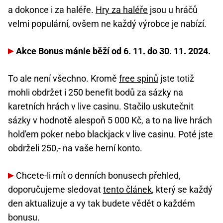
a dokonce i za haléře.
Hry za haléře
jsou u hráčů
velmi populární, ovšem ne každý výrobce je nabízí.
Akce Bonus mánie běží od 6. 11. do 30. 11. 2024.
To ale není všechno. Kromě
free spinů
jste totiž
mohli obdržet i 250 benefit bodů za sázky na
karetních hrách v live casinu. Stačilo uskutečnit
sázky v hodnotě alespoň 5 000 Kč, a to na live hrách
hold'em poker nebo blackjack v live casinu. Poté jste
obdrželi 250,- na vaše herní konto.
Chcete-li mít o denních bonusech přehled,
doporučujeme sledovat
tento článek
, který se každý
den aktualizuje a vy tak budete vědět o každém
bonusu.