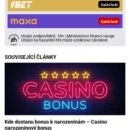
Začni hrát
Začni hrát
Hrajte zodpovědně. 18+ | Ministerstvo financí varuje:
Účastí na hazardní hře může vzniknout závislost.
SOUVISEJÍCÍ ČLÁNKY
Kde dostanu bonus k narozeninám – Casino
narozeninový bonus