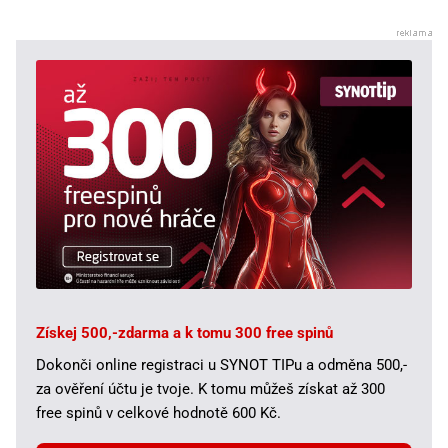
Získej 500,-zdarma a k tomu 300 free spinů
Dokonči online registraci u SYNOT TIPu a odměna 500,-
za ověření účtu je tvoje. K tomu můžeš získat až 300
free spinů v celkové hodnotě 600 Kč.