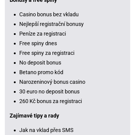
Casino bonus bez vkladu
Nejlepší registrační bonusy
Peníze za registraci
Free spiny dnes
Free spiny za registraci
No deposit bonus
Betano promo kód
Narozeninový bonus casino
30 euro no deposit bonus
260 Kč bonus za registraci
Zajímavé tipy a rady
Jak na vklad přes SMS