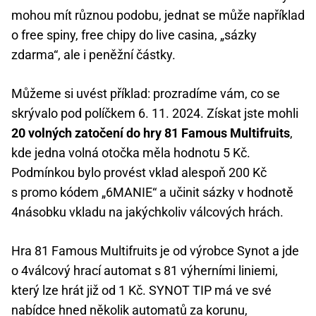
mohou mít různou podobu, jednat se může například
o free spiny, free chipy do live casina, „sázky
zdarma“, ale i peněžní částky.
Můžeme si uvést příklad: prozradíme vám, co se
skrývalo pod políčkem 6. 11. 2024. Získat jste mohli
20 volných zatočení do hry 81 Famous Multifruits
,
kde jedna volná otočka měla hodnotu 5 Kč.
Podmínkou bylo provést vklad alespoň 200 Kč
s promo kódem „6MANIE“ a učinit sázky v hodnotě
4násobku vkladu na jakýchkoliv válcových hrách.
Hra 81 Famous Multifruits je od výrobce Synot a jde
o 4válcový hrací automat s 81 výherními liniemi,
který lze hrát již od 1 Kč. SYNOT TIP má ve své
nabídce hned několik automatů za korunu,