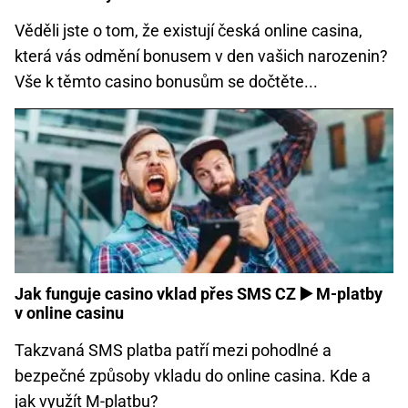
Věděli jste o tom, že existují česká online casina,
která vás odmění bonusem v den vašich narozenin?
Vše k těmto casino bonusům se dočtěte...
Jak funguje casino vklad přes SMS CZ ▶️ M-platby
v online casinu
Takzvaná SMS platba patří mezi pohodlné a
bezpečné způsoby vkladu do online casina. Kde a
jak využít M-platbu?