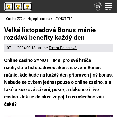
Casino 777
>
Nejlepší casina
>
SYNOT TIP
Velká listopadová Bonus mánie
rozdává benefity každý den
07.11.2024 00:18 | Autor:
Tereza Peterková
Online casino SYNOT TIP si pro své hráče
nachystalo listopadovou akci s názvem Bonus
mánie, kde bude na každý den připraven jiný bonus.
Nebude se ovšem jednat pouze o online casino, ale
také o kurzové sázení, poker, a dokonce i live
casino. Jak se do akce zapojit a co všechno vás
čeká?