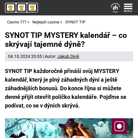
Casino 777
>
Nejlepší casina
>
SYNOT TIP
SYNOT TIP MYSTERY kalendář – co
skrývají tajemné dýně?
04.10.2024 20:55 | Autor:
Jakub Diviš
SYNOT TIP každoročně přináší svůj MYSTERY
kalendář, který je plný záhadných dýní a ještě
záhadnějších bonusů. Do konce října si můžete
denně přijít otevřít políčko kalendáře. Pojďme se
podívat, co se v dýních skrývá.