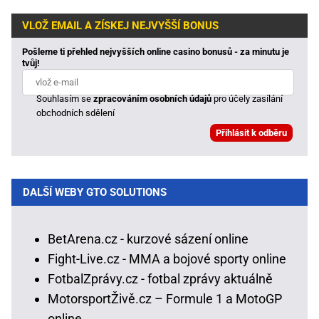
VLOŽ EMAIL A ZÍSKEJ NEJVYŠŠÍ BONUS
Pošleme ti přehled nejvyšších online casino bonusů - za minutu je
tvůj!
Souhlasím se
zpracováním osobních údajů
pro účely zasílání
obchodních sdělení
DALŠÍ WEBY GTO SOLUTIONS
BetArena.cz - kurzové sázení online
Fight-Live.cz - MMA a bojové sporty online
FotbalZprávy.cz - fotbal zprávy aktuálně
MotorsportŽivě.cz – Formule 1 a MotoGP
online