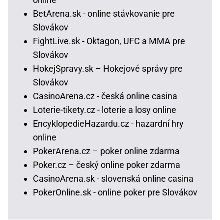
BetArena.sk - online stávkovanie pre
Slovákov
FightLive.sk - Oktagon, UFC a MMA pre
Slovákov
HokejSpravy.sk – Hokejové správy pre
Slovákov
CasinoArena.cz - česká online casina
Loterie-tikety.cz - loterie a losy online
EncyklopedieHazardu.cz - hazardní hry
online
PokerArena.cz – poker online zdarma
Poker.cz – český online poker zdarma
CasinoArena.sk - slovenská online casina
PokerOnline.sk - online poker pre Slovákov