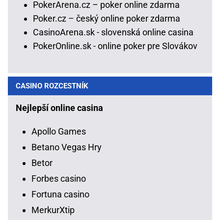
PokerArena.cz – poker online zdarma
Poker.cz – český online poker zdarma
CasinoArena.sk - slovenská online casina
PokerOnline.sk - online poker pre Slovákov
CASINO ROZCESTNÍK
Nejlepší online casina
Apollo Games
Betano Vegas Hry
Betor
Forbes casino
Fortuna casino
MerkurXtip