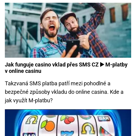
Jak funguje casino vklad přes SMS CZ ▶️ M-platby
v online casinu
Takzvaná SMS platba patří mezi pohodlné a
bezpečné způsoby vkladu do online casina. Kde a
jak využít M-platbu?