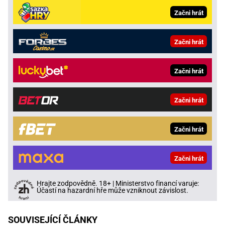
Začni hrát
Začni hrát
Začni hrát
Začni hrát
Začni hrát
Začni hrát
Hrajte zodpovědně. 18+ | Ministerstvo financí varuje:
Účastí na hazardní hře může vzniknout závislost.
SOUVISEJÍCÍ ČLÁNKY