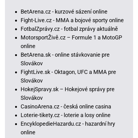
BetArena.cz - kurzové sázení online
Fight-Live.cz - MMA a bojové sporty online
FotbalZprávy.cz - fotbal zprávy aktuálně
MotorsportŽivě.cz – Formule 1 a MotoGP
online
BetArena.sk - online stávkovanie pre
Slovákov
FightLive.sk - Oktagon, UFC a MMA pre
Slovákov
HokejSpravy.sk – Hokejové správy pre
Slovákov
CasinoArena.cz - česká online casina
Loterie-tikety.cz - loterie a losy online
EncyklopedieHazardu.cz - hazardní hry
online