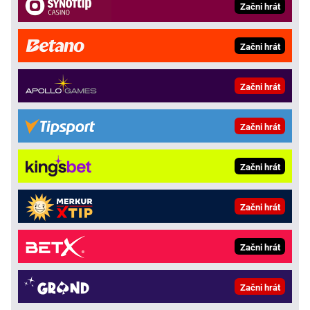
Začni hrát
Začni hrát
Začni hrát
Začni hrát
Začni hrát
Začni hrát
Začni hrát
Začni hrát