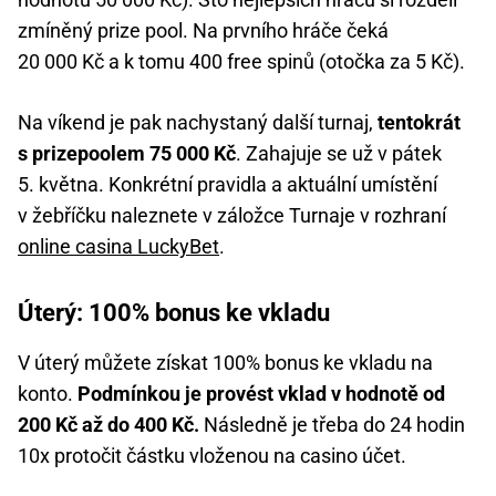
zmíněný prize pool. Na prvního hráče čeká
20 000 Kč a k tomu 400 free spinů (otočka za 5 Kč).
Na víkend je pak nachystaný další turnaj,
tentokrát
s prizepoolem 75 000 Kč
. Zahajuje se už v pátek
5. května. Konkrétní pravidla a aktuální umístění
v žebříčku naleznete v záložce Turnaje v rozhraní
online casina LuckyBet
.
Úterý: 100% bonus ke vkladu
V úterý můžete získat 100% bonus ke vkladu na
konto.
Podmínkou je provést vklad v hodnotě od
200 Kč až do 400 Kč.
Následně je třeba do 24 hodin
10x protočit částku vloženou na casino účet.