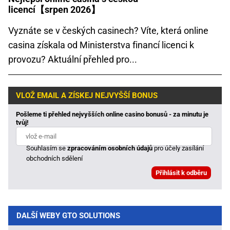
licencí【srpen 2026】
Vyznáte se v českých casinech? Víte, která online
casina získala od Ministerstva financí licenci k
provozu? Aktuální přehled pro...
VLOŽ EMAIL A ZÍSKEJ NEJVYŠŠÍ BONUS
Pošleme ti přehled nejvyšších online casino bonusů - za minutu je
tvůj!
Souhlasím se
zpracováním osobních údajů
pro účely zasílání
obchodních sdělení
DALŠÍ WEBY GTO SOLUTIONS