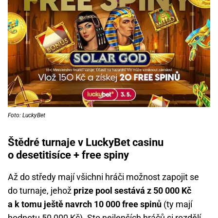
Foto: LuckyBet
Štědré turnaje v LuckyBet casinu
o desetitisíce + free spiny
Až do středy mají všichni hráči možnost zapojit se
do turnaje, jehož
prize pool sestává z 50 000 Kč
a k tomu ještě navrch 10 000 free spinů
(ty mají
hodnotu 50 000 Kč). Sto nejlepších hráčů si rozdělí