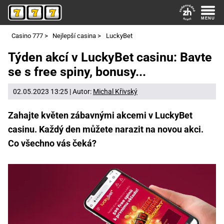
Casino 777
>
Nejlepší casina
>
LuckyBet
Týden akcí v LuckyBet casinu: Bavte
se s free spiny, bonusy...
02.05.2023 13:25 | Autor:
Michal Křivský
Zahajte květen zábavnými akcemi v LuckyBet
casinu. Každý den můžete narazit na novou akci.
Co všechno vás čeká?