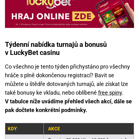
Týdenní nabídka turnajů a bonusů
v LuckyBet casinu
Co všechno je tento týden přichystáno pro všechny
hráče s plně dokončenou registrací? Bavit se
můžete u štědře dotovaných turnajů, ale získat lze
také bonusy ke vkladu, nebo oblíbené
free spiny
.
V tabulce níže uvádíme přehled všech akcí, dále se
pak dočtete konkrétní podmínky.
KDY
AKCE