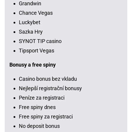
Grandwin
Chance Vegas
Luckybet
Sazka Hry
SYNOT TIP casino
Tipsport Vegas
Bonusy a free spiny
Casino bonus bez vkladu
Nejlepší registrační bonusy
Peníze za registraci
Free spiny dnes
Free spiny za registraci
No deposit bonus