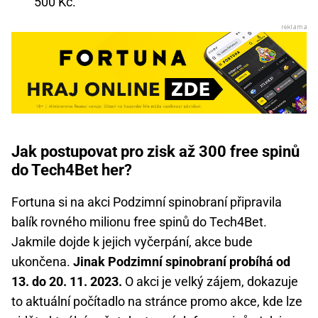
500 Kč.
Jak postupovat pro zisk až 300 free spinů
do Tech4Bet her?
Fortuna si na akci Podzimní spinobraní připravila
balík rovného milionu free spinů do Tech4Bet.
Jakmile dojde k jejich vyčerpání, akce bude
ukončena.
Jinak Podzimní spinobraní probíhá od
13. do 20. 11. 2023.
O akci je velký zájem, dokazuje
to aktuální počítadlo na stránce promo akce, kde lze