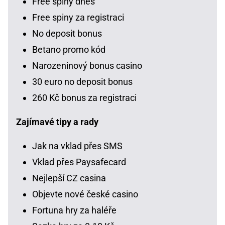
Free spiny dnes
Free spiny za registraci
No deposit bonus
Betano promo kód
Narozeninový bonus casino
30 euro no deposit bonus
260 Kč bonus za registraci
Zajímavé tipy a rady
Jak na vklad přes SMS
Vklad přes Paysafecard
Nejlepší CZ casina
Objevte nové české casino
Fortuna hry za haléře