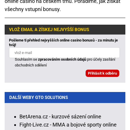
online casino na českém trhu. Poradíme, jak získat
všechny vstupní bonusy.
VLOŽ EMAIL A ZÍSKEJ NEJVYŠŠÍ BONUS
Pošleme ti přehled nejvyšších online casino bonusů - za minutu je
tvůj!
Souhlasím se
zpracováním osobních údajů
pro účely zasílání
obchodních sdělení
DALŠÍ WEBY GTO SOLUTIONS
BetArena.cz - kurzové sázení online
Fight-Live.cz - MMA a bojové sporty online