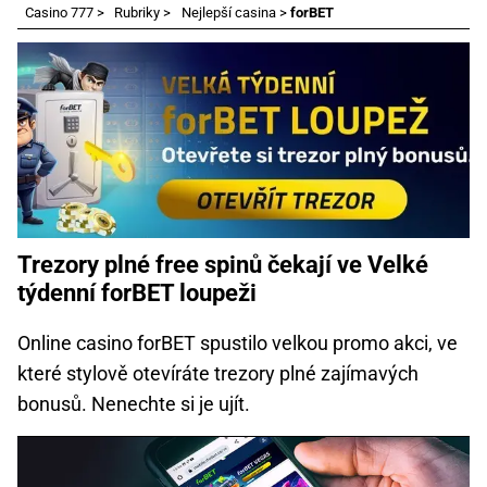
Casino 777
>
Rubriky
>
Nejlepší casina
>
forBET
Trezory plné free spinů čekají ve Velké
týdenní forBET loupeži
Online casino forBET spustilo velkou promo akci, ve
které stylově otevíráte trezory plné zajímavých
bonusů. Nenechte si je ujít.