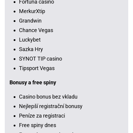
Fortuna casino
MerkurXtip
Grandwin
Chance Vegas
Luckybet
Sazka Hry
SYNOT TIP casino
Tipsport Vegas
Bonusy a free spiny
Casino bonus bez vkladu
Nejlepší registrační bonusy
Peníze za registraci
Free spiny dnes