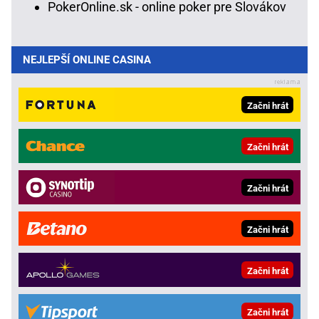
PokerOnline.sk - online poker pre Slovákov
NEJLEPŠÍ ONLINE CASINA
Začni hrát
Začni hrát
Začni hrát
Začni hrát
Začni hrát
Začni hrát