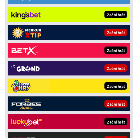
Začni hrát
Začni hrát
Začni hrát
Začni hrát
Začni hrát
Začni hrát
Začni hrát