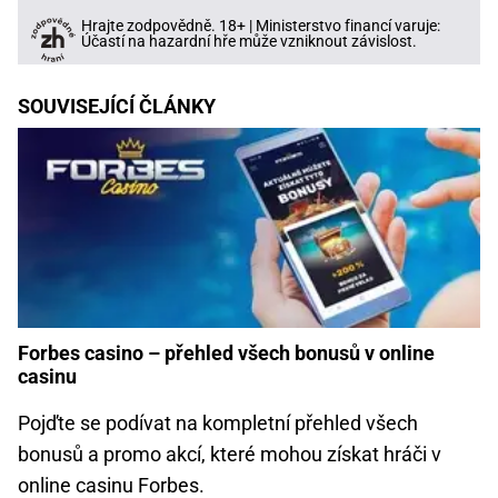
Hrajte zodpovědně. 18+ | Ministerstvo financí varuje:
Účastí na hazardní hře může vzniknout závislost.
SOUVISEJÍCÍ ČLÁNKY
Forbes casino – přehled všech bonusů v online
casinu
Pojďte se podívat na kompletní přehled všech
bonusů a promo akcí, které mohou získat hráči v
online casinu Forbes.