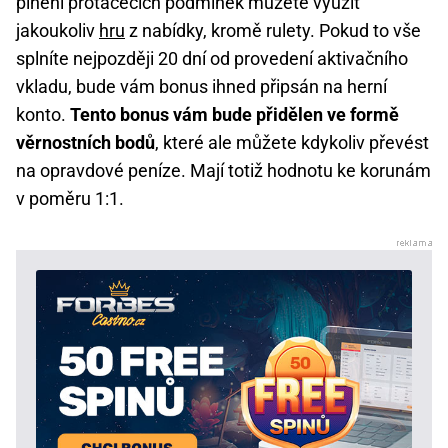
plnění protáčecích podmínek můžete využít
jakoukoliv
hru
z nabídky, kromě rulety. Pokud to vše
splníte nejpozději 20 dní od provedení aktivačního
vkladu, bude vám bonus ihned připsán na herní
konto.
Tento bonus vám bude přidělen ve formě
věrnostních bodů
, které ale můžete kdykoliv převést
na opravdové peníze. Mají totiž hodnotu ke korunám
v poměru 1:1.