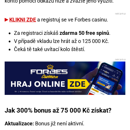
konto pomocí odkazu níže a zvažte jeho využití.
KLIKNI ZDE
a registruj se ve Forbes casinu.
Za registraci získáš
zdarma 50 free spinů
.
V případě vkladu lze hrát až o 125 000 Kč.
Čeká tě také uvítací kolo štěstí.
Jak 300% bonus až 75 000 Kč získat?
Aktualizace:
Bonus již není aktivní.