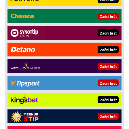
Začni hrát
Začni hrát
Začni hrát
Začni hrát
Začni hrát
Začni hrát
Začni hrát