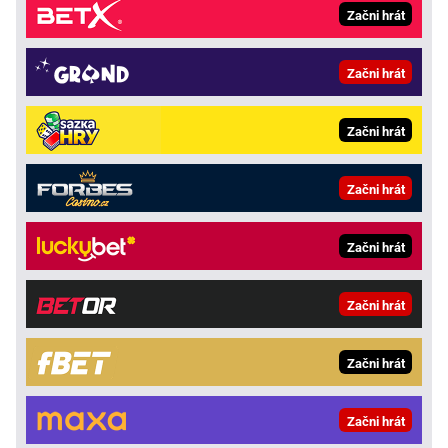
Začni hrát
Začni hrát
Začni hrát
Začni hrát
Začni hrát
Začni hrát
Začni hrát
Začni hrát