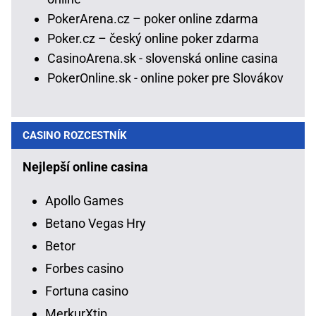
PokerArena.cz – poker online zdarma
Poker.cz – český online poker zdarma
CasinoArena.sk - slovenská online casina
PokerOnline.sk - online poker pre Slovákov
CASINO ROZCESTNÍK
Nejlepší online casina
Apollo Games
Betano Vegas Hry
Betor
Forbes casino
Fortuna casino
MerkurXtip