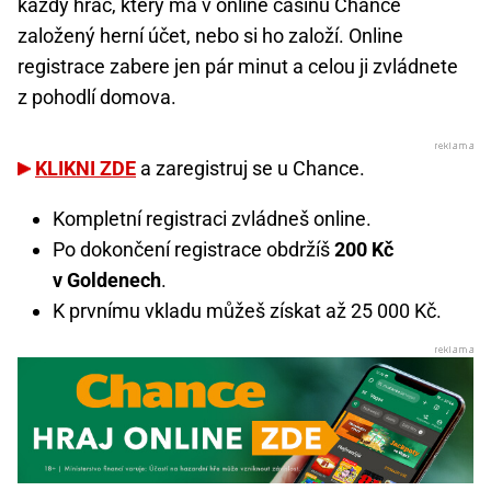
každý hráč, který má v online casinu Chance
založený herní účet, nebo si ho založí. Online
registrace zabere jen pár minut a celou ji zvládnete
z pohodlí domova.
KLIKNI ZDE
a zaregistruj se u Chance.
Kompletní registraci zvládneš online.
Po dokončení registrace obdržíš
200 Kč
v Goldenech
.
K prvnímu vkladu můžeš získat až 25 000 Kč.