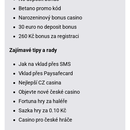
Betano promo kód
Narozeninový bonus casino
30 euro no deposit bonus
260 Kč bonus za registraci
Zajímavé tipy a rady
Jak na vklad přes SMS
Vklad přes Paysafecard
Nejlepší CZ casina
Objevte nové české casino
Fortuna hry za haléře
Sazka hry za 0.10 Kč
Casino pro české hráče