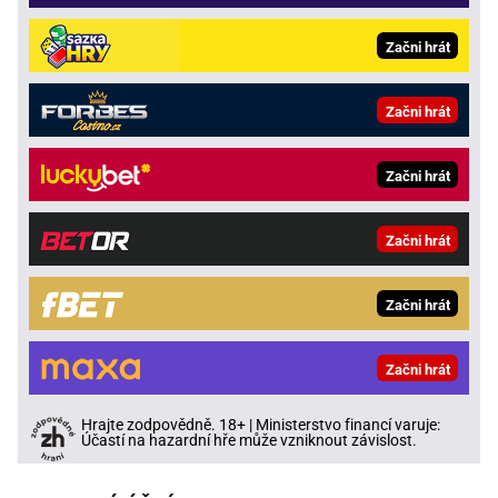
Začni hrát
Začni hrát
Začni hrát
Začni hrát
Začni hrát
Začni hrát
Hrajte zodpovědně. 18+ | Ministerstvo financí varuje:
Účastí na hazardní hře může vzniknout závislost.