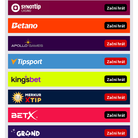
Začni hrát
Začni hrát
Začni hrát
Začni hrát
Začni hrát
Začni hrát
Začni hrát
Začni hrát