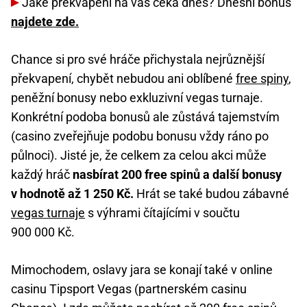
Jaké překvapení na vás čeká dnes? Dnešní bonus
najdete zde.
Chance si pro své hráče přichystala nejrůznější
překvapení, chybět nebudou ani oblíbené
free spiny
,
peněžní bonusy nebo exkluzivní vegas turnaje.
Konkrétní podoba bonusů ale zůstává tajemstvím
(casino zveřejňuje podobu bonusu vždy ráno po
půlnoci). Jisté je, že celkem za celou akci může
každý hráč
nasbírat 200 free spinů a další bonusy
v hodnotě až 1 250 Kč.
Hrát se také budou zábavné
vegas turnaje
s výhrami čítajícími v součtu
900 000 Kč.
Mimochodem, oslavy jara se konají také v online
casinu Tipsport Vegas (partnerském casinu