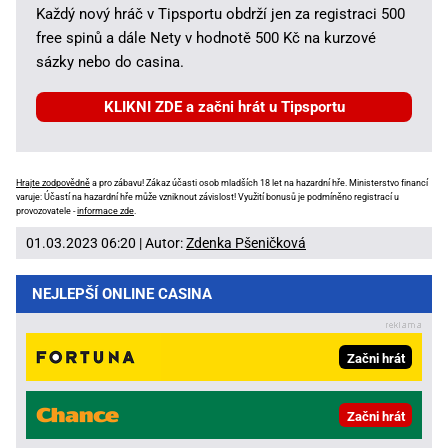
Každý nový hráč v Tipsportu obdrží jen za registraci 500
free spinů a dále Nety v hodnotě 500 Kč na kurzové
sázky nebo do casina.
KLIKNI ZDE a začni hrát u Tipsportu
Hrajte zodpovědně
a pro zábavu! Zákaz účasti osob mladších 18 let na hazardní hře. Ministerstvo financí
varuje: Účastí na hazardní hře může vzniknout závislost! Využití bonusů je podmíněno registrací u
provozovatele -
informace zde
.
01.03.2023 06:20 | Autor:
Zdenka Pšeničková
NEJLEPŠÍ ONLINE CASINA
Začni hrát
Začni hrát