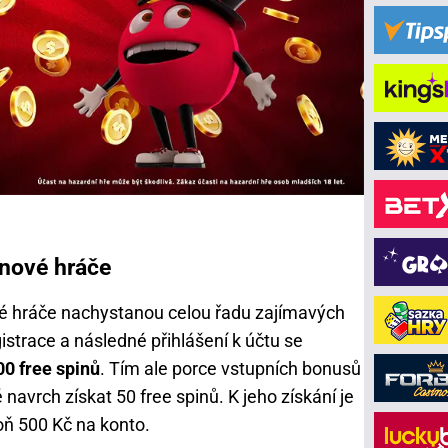
 nové hráče
vé hráče nachystanou celou řadu zajímavých
strace a následné přihlášení k účtu se
00 free spinů
. Tím ale porce vstupních bonusů
navrch získat 50 free spinů. K jeho získání je
oň 500 Kč na konto.