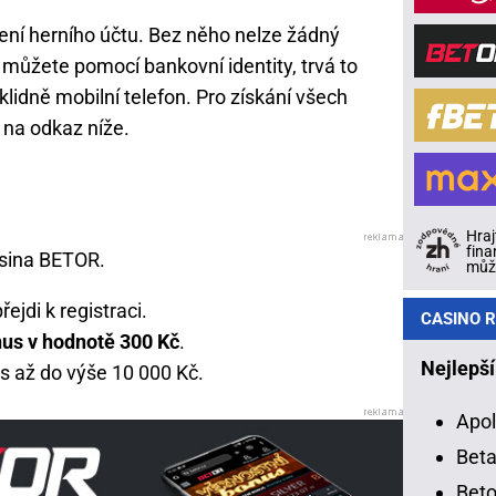
ní herního účtu. Bez něho nelze žádný
 můžete pomocí bankovní identity, trvá to
lidně mobilní telefon. Pro získání všech
 na odkaz níže.
Hraj
fina
asina BETOR.
může
ejdi k registraci.
CASINO 
us v hodnotě 300 Kč
.
Nejlepší
s až do výše 10 000 Kč.
Apo
Beta
Beto