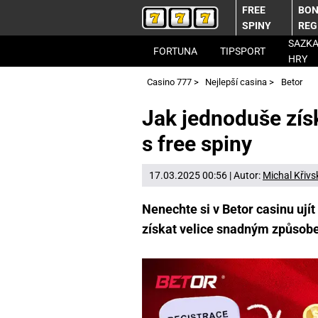
FREE
BON
SPINY
REG
SAZK
FORTUNA
TIPSPORT
HRY
Casino 777
>
Nejlepší casina
>
Betor
Jak jednoduše zís
s free spiny
17.03.2025 00:56 | Autor:
Michal Křivs
Nenechte si v Betor casinu ujít
získat velice snadným způsob