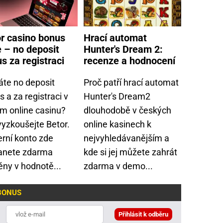
r casino bonus
Hrací automat
 – no deposit
Hunter's Dream 2:
s za registraci
recenze a hodnocení
áte no deposit
Proč patří hrací automat
 a za registraci v
Hunter's Dream2
m online casinu?
dlouhodobě v českých
vyzkoušejte Betor.
online kasinech k
erní konto zde
nejvyhledávanějším a
anete zdarma
kde si jej můžete zahrát
ny v hodnotě...
zdarma v demo...
 BONUS