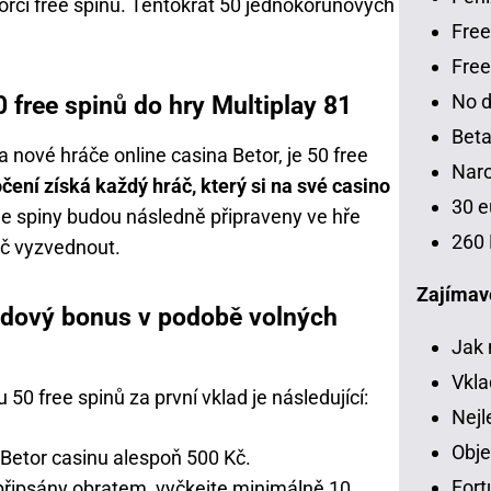
 porci free spinů. Tentokrát 50 jednokorunových
Free
Free
No d
0 free spinů do hry Multiplay 81
Bet
nové hráče online casina Betor, je 50 free
Naro
čení získá každý hráč, který si na své casino
30 e
e spiny budou následně připraveny ve hře
260 
áč vyzvednout.
Zajímavé
ladový bonus v podobě volných
Jak 
Vkla
50 free spinů za první vklad je následující:
Nejl
Obje
 Betor casinu alespoň 500 Kč.
Fort
připsány obratem, vyčkejte minimálně 10