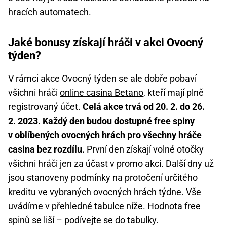
hracích automatech.
Jaké bonusy získají hráči v akci Ovocný
týden?
V rámci akce Ovocný týden se ale dobře pobaví
všichni hráči
online casina Betano
, kteří mají plně
registrovaný účet.
Celá akce trvá od 20. 2. do 26.
2. 2023. Každý den budou dostupné free spiny
v oblíbených ovocných hrách pro všechny hráče
casina bez rozdílu.
První den získají volné otočky
všichni hráči jen za účast v promo akci. Další dny už
jsou stanoveny podmínky na protočení určitého
kreditu ve vybraných ovocných hrách týdne. Vše
uvádíme v přehledné tabulce níže. Hodnota free
spinů se liší – podívejte se do tabulky.