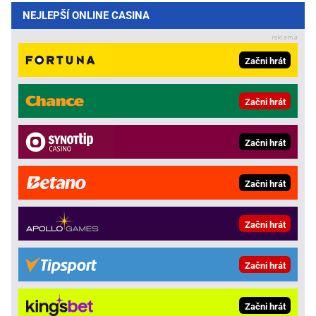
NEJLEPŠÍ ONLINE CASINA
Začni hrát
Začni hrát
Začni hrát
Začni hrát
Začni hrát
Začni hrát
Začni hrát