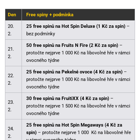
Den
Free spiny + podmínka
20.
25 free spinů na Hot Spin Deluxe (1 Kč za spin)
–
2.
bez podmínky
50 free spinů na Fruits N Fire (2 Kč za spin)
–
21.
protočte nejprve 1 000 Kč na libovolné hře v rámci
2.
ovocného týdne
25 free spinů na Pekelné ovoce (4 Kč za spin)
–
22.
protočte nejprve 1 000 Kč na libovolné hře v rámci
2.
ovocného týdne
30 free spinů na FruitiXX (4 Kč za spin)
–
23.
protočte nejprve 1 500 Kč na libovolné hře v rámci
2.
ovocného týdne
25 free spinů na Hot Spin Megaways (4 Kč za
24.
spin)
– protočte nejprve 1 000 Kč na libovolné hře
2.
v rámci ovocného týdne