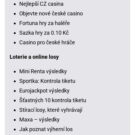
Nejlepší CZ casina
Objevte nové české casino
Fortuna hry za haléře
Sazka hry za 0.10 Kč
Casino pro české hráče
Loterie a online losy
Mini Renta výsledky
Sportka: Kontrola tiketu
Eurojackpot výsledky
Šťastných 10 kontrola tiketu
Stírací losy, které vyhrávají
Maxa – výsledky
Jak poznat výherní los