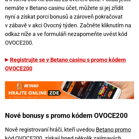
nemáte v Betano casinu účet, můžete si jej zřídit
nyní a získat porci bonusů a zároveň pokračovat
v zábavě v akci Ovocný týden. Začněte kliknutím na
odkaz níže a ve formuláři nezapomeňte uvést kód
OVOCE200.
Registrujte se v Betano casinu s promo kódem
OVOCE200
Nové bonusy s promo kódem OVOCE200
Nově registrovaní hráči, kteří uvedou
Betano promo
kód
OVOCE200, získají hned několik zajímavých