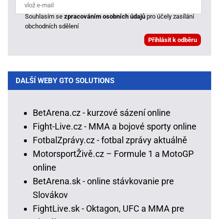
Souhlasím se
zpracováním osobních údajů
pro účely zasílání
obchodních sdělení
DALŠÍ WEBY GTO SOLUTIONS
BetArena.cz - kurzové sázení online
Fight-Live.cz - MMA a bojové sporty online
FotbalZprávy.cz - fotbal zprávy aktuálně
MotorsportŽivě.cz – Formule 1 a MotoGP
online
BetArena.sk - online stávkovanie pre
Slovákov
FightLive.sk - Oktagon, UFC a MMA pre