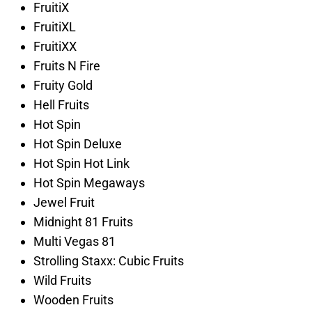
FruitiX
FruitiXL
FruitiXX
Fruits N Fire
Fruity Gold
Hell Fruits
Hot Spin
Hot Spin Deluxe
Hot Spin Hot Link
Hot Spin Megaways
Jewel Fruit
Midnight 81 Fruits
Multi Vegas 81
Strolling Staxx: Cubic Fruits
Wild Fruits
Wooden Fruits