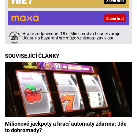
Začni hrát
Začni hrát
Hrajte zodpovědně. 18+ | Ministerstvo financí varuje:
Účastí na hazardní hře může vzniknout závislost.
SOUVISEJÍCÍ ČLÁNKY
Milionové jackpoty a hrací automaty zdarma: Jde
to dohromady?