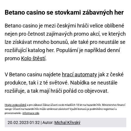
Betano casino se stovkami zábavných her
Betano casino je mezi českými hráči velice oblíbené
nejen pro četnost zajímavých promo akcí, ve kterých
lze získávat mnoho bonusů, ale také pro neustále se
rozšiřující katalog her. Populární je například denní
promo
Kolo štěstí
.
V Betano casinu najdete
hrací automaty
jak z české
produkce, tak i z té světové. Nabídka se neustále
rozšiřuje, a tak mají hráči pořád co objevovat.
Hrajte zodpovědně
a pro zábavu! Zákaz účasti osob mladších 18 let na hazardní hře. Ministerstvo financí
varuje: Účastí na hazardní hře může vzniknout závislost! Využití bonusů je podmíněno registrací u
provozovatele -
informace zde
.
20.02.2023 01:32 | Autor:
Michal Křivský