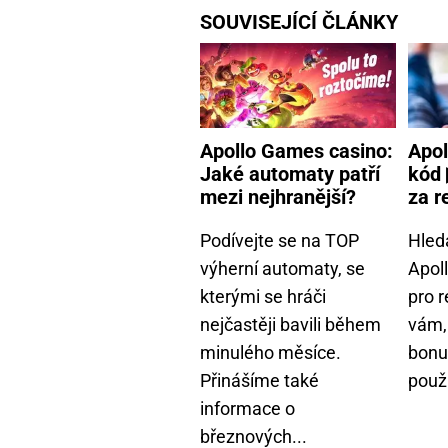
SOUVISEJÍCÍ ČLÁNKY
Apollo Games casino:
Apo
Jaké automaty patří
kód 
mezi nejhranější?
za r
Podívejte se na TOP
Hled
výherní automaty, se
Apol
kterými se hráči
pro 
nejčastěji bavili během
vám, 
minulého měsíce.
bonus
Přinášíme také
použ
informace o
březnových...