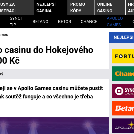
USY ZA
NEJLEPŠÍ
PROMO
ONLINE
HR
ISTRACI
CASINA
KÓDY
CASINO
AU
A
SYNOT
APOLLO
BETANO
BETOR
CHANCE
TIP
GAMES
Games
NEJLEPŠÍ
lo casinu do Hokejového
00 Kč
ký
eji se v Apollo Games casinu můžete pustit
ak soutěž funguje a co všechno je třeba