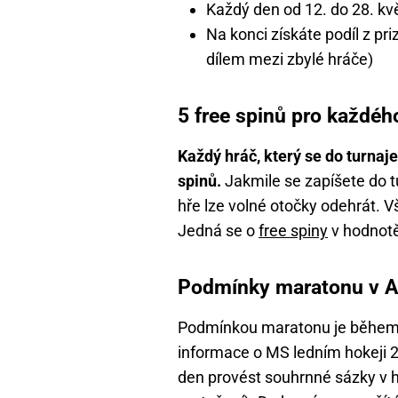
Každý den od 12. do 28. kv
Na konci získáte podíl z pr
dílem mezi zbylé hráče)
5 free spinů pro každéh
Každý hráč, který se do turnaje
spinů.
Jakmile se zapíšete do t
hře lze volné otočky odehrát. V
Jedná se o
free spiny
v hodnotě
Podmínky maratonu v A
Podmínkou maratonu je během
informace o MS ledním hokeji 
den provést souhrnné sázky v 