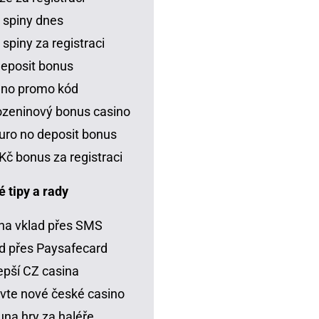
 spiny dnes
 spiny za registraci
eposit bonus
ano promo kód
zeninový bonus casino
uro no deposit bonus
Kč bonus za registraci
 tipy a rady
na vklad přes SMS
d přes Paysafecard
epší CZ casina
vte nové české casino
una hry za haléře