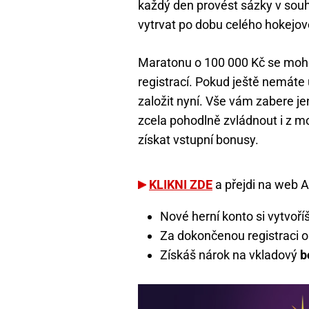
každý den provést sázky v sou
vytrvat po dobu celého hokejov
Maratonu o 100 000 Kč se moho
registrací. Pokud ještě nemáte 
založit nyní. Vše vám zabere je
zcela pohodlně zvládnout i z m
získat vstupní bonusy.
KLIKNI ZDE
a přejdi na web A
Nové herní konto si vytvoř
Za dokončenou registraci 
Získáš nárok na vkladový
b