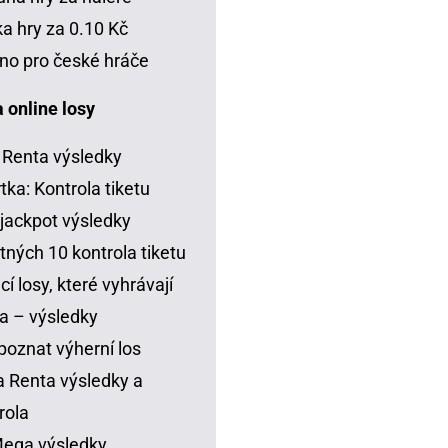
a hry za 0.10 Kč
no pro české hráče
a online losy
 Renta výsledky
tka: Kontrola tiketu
jackpot výsledky
tných 10 kontrola tiketu
ací losy, které vyhrávají
 – výsledky
poznat výherní los
a Renta výsledky a
rola
ega výsledky