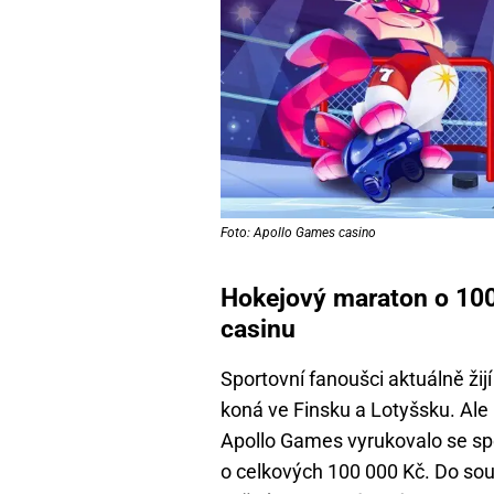
Foto: Apollo Games casino
Hokejový maraton o 100
casinu
Sportovní fanoušci aktuálně žij
koná ve Finsku a Lotyšsku. Ale 
Apollo Games vyrukovalo se spe
o celkových 100 000 Kč. Do sout