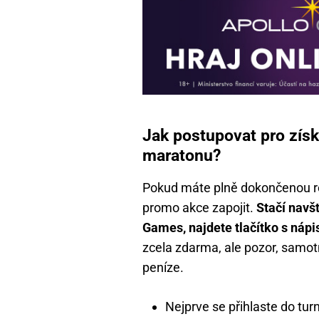
Jak postupovat pro zís
maratonu?
Pokud máte plně dokončenou re
promo akce zapojit.
Stačí navšt
Games, najdete tlačítko s nápis
zcela zdarma, ale pozor, samotn
peníze.
Nejprve se přihlaste do turn