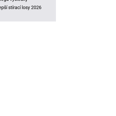
epší stírací losy 2026