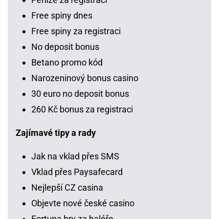
Free spiny dnes
Free spiny za registraci
No deposit bonus
Betano promo kód
Narozeninový bonus casino
30 euro no deposit bonus
260 Kč bonus za registraci
Zajímavé tipy a rady
Jak na vklad přes SMS
Vklad přes Paysafecard
Nejlepší CZ casina
Objevte nové české casino
Fortuna hry za haléře