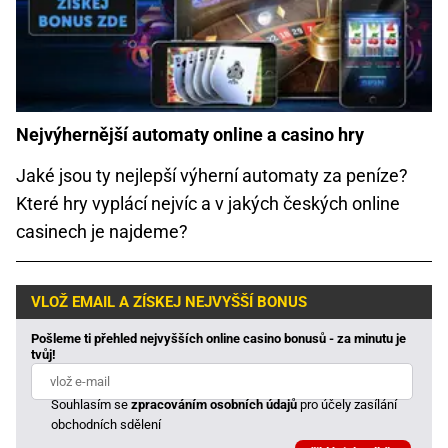
Nejvýhernější automaty online a casino hry
Jaké jsou ty nejlepší výherní automaty za peníze?
Které hry vyplácí nejvíc a v jakých českých online
casinech je najdeme?
VLOŽ EMAIL A ZÍSKEJ NEJVYŠŠÍ BONUS
Pošleme ti přehled nejvyšších online casino bonusů - za minutu je
tvůj!
Souhlasím se
zpracováním osobních údajů
pro účely zasílání
obchodních sdělení