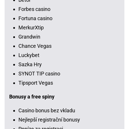
Forbes casino
Fortuna casino
MerkurXtip
Grandwin
Chance Vegas
Luckybet
Sazka Hry
SYNOT TIP casino
Tipsport Vegas
Bonusy a free spiny
Casino bonus bez vkladu
Nejlepší registrační bonusy
Peníze za registraci