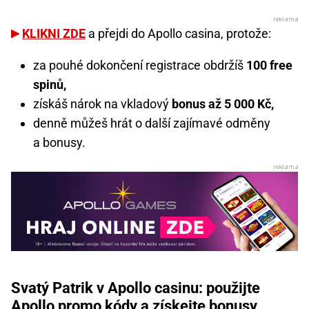
KLIKNI ZDE
a přejdi do Apollo casina, protože:
za pouhé dokončení registrace obdržíš
100 free
spinů,
získáš nárok na vkladový
bonus až 5 000 Kč,
denně můžeš hrát o další zajímavé odměny
a bonusy.
Svatý Patrik v Apollo casinu: použijte
Apollo promo kódy a získejte bonusy