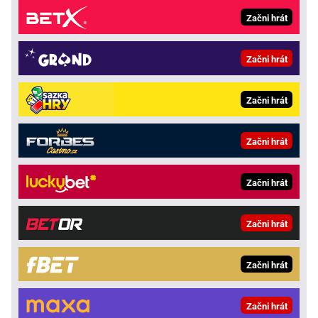
Začni hrát
Začni hrát
Začni hrát
Začni hrát
Začni hrát
Začni hrát
Začni hrát
Začni hrát