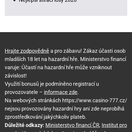
Hrajte zodpovědně
a pro zábavu! Zákaz účasti osob
mladších 18 let na hazardní hře. Ministerstvo financí
varuje: Účastí na hazardní hře může vzniknout
závislost!
Využití bonusů je podmíněno registrací u
provozovatele –
informace zde
.
Na webových stránkách https://www.casino-777.cz/
nejsou provozovány hazardní hry ani zde neprobíhá
zprostředkování jakýchkoliv plateb.
Důležité odkazy:
Ministerstvo financí ČR
,
Institut pro