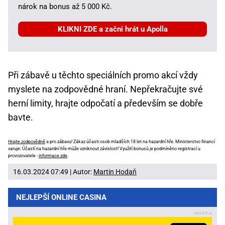
nárok na bonus až 5 000 Kč.
KLIKNI ZDE a začni hrát u Apolla
Při zábavě u těchto speciálních promo akcí vždy
myslete na zodpovědné hraní. Nepřekračujte své
herní limity, hrajte odpočatí a především se dobře
bavte.
Hrajte zodpovědně
a pro zábavu! Zákaz účasti osob mladších 18 let na hazardní hře. Ministerstvo financí
varuje: Účastí na hazardní hře může vzniknout závislost! Využití bonusů je podmíněno registrací u
provozovatele -
informace zde
.
16.03.2024 07:49 | Autor:
Martin Hodaň
NEJLEPŠÍ ONLINE CASINA