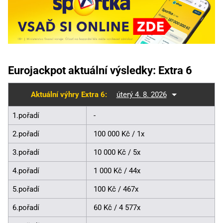
Eurojackpot aktuální výsledky: Extra 6
Aktuální výhry Extra 6:
úterý 4. 8. 2026
1.pořadí
-
2.pořadí
100 000 Kč / 1x
3.pořadí
10 000 Kč / 5x
4.pořadí
1 000 Kč / 44x
5.pořadí
100 Kč / 467x
6.pořadí
60 Kč / 4 577x