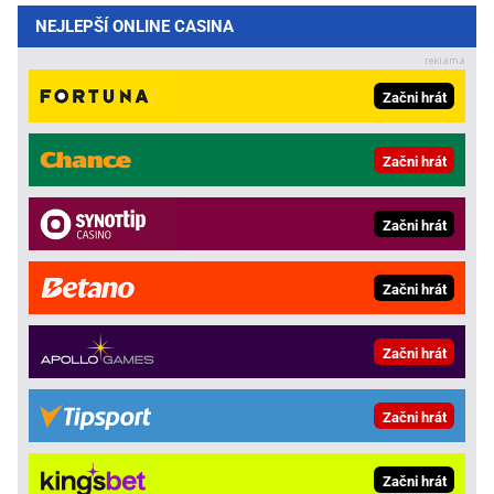
NEJLEPŠÍ ONLINE CASINA
Začni hrát
Začni hrát
Začni hrát
Začni hrát
Začni hrát
Začni hrát
Začni hrát