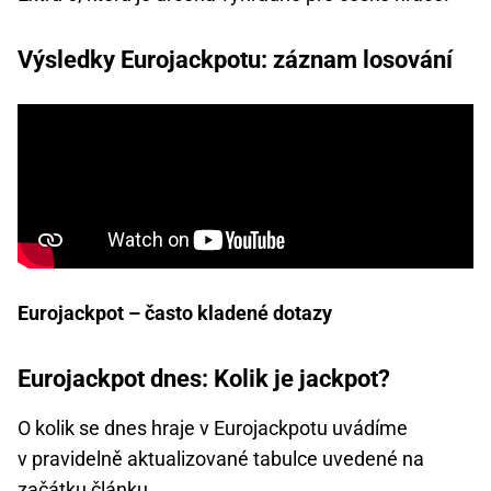
Výsledky Eurojackpotu: záznam losování
Eurojackpot – často kladené dotazy
Eurojackpot dnes: Kolik je jackpot?
O kolik se dnes hraje v Eurojackpotu uvádíme
v pravidelně aktualizované tabulce uvedené na
začátku článku.