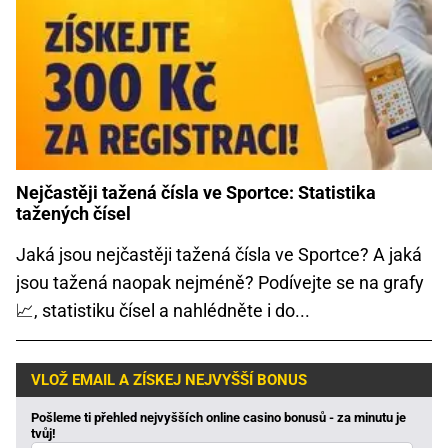
Nejčastěji tažená čísla ve Sportce: Statistika
tažených čísel
Jaká jsou nejčastěji tažená čísla ve Sportce? A jaká
jsou tažená naopak nejméně? Podívejte se na grafy
📈, statistiku čísel a nahlédněte i do...
VLOŽ EMAIL A ZÍSKEJ NEJVYŠŠÍ BONUS
Pošleme ti přehled nejvyšších online casino bonusů - za minutu je
tvůj!