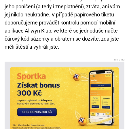
jeho poničení (a tedy i zneplatnění), ztráta, ani vám
jej nikdo neukradne. V případě papírového tiketu
doporučujeme provádět kontrolu pomocí mobilní
aplikace Allwyn Klub, ve které se jednoduše načte
čárový kód sázenky a obratem se dozvíte, zda jste
měli štěstí a vyhráli jste.