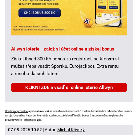
Allwyn loterie - založ si účet online a získej bonus
Získej ihned 300 Kč bonus za registraci, se kterým si
můžeš třeba vsadit Sportku, Eurojackpot, Extra rentu
a mnoho dalších loterií.
KLIKNI ZDE a vsaď si online loterie Allwyn
Hrajte zodpovědně
a pro zábavu! Zákaz účasti osob mladších 18 let na hazardní hře. Ministerstvo financí
varuje: Účastí na hazardní hře může vzniknout závislost! Využití bonusů je podmíněno registrací u
provozovatele -
informace zde
.
07.08.2026 10:52 | Autor:
Michal Křivský