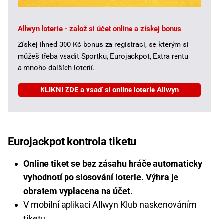
Allwyn loterie - založ si účet online a získej bonus
Získej ihned 300 Kč bonus za registraci, se kterým si
můžeš třeba vsadit Sportku, Eurojackpot, Extra rentu
a mnoho dalších loterií.
KLIKNI ZDE a vsaď si online loterie Allwyn
Eurojackpot kontrola tiketu
Online tiket se bez zásahu hráče automaticky
vyhodnotí po slosování loterie. Výhra je
obratem vyplacena na účet.
V mobilní aplikaci Allwyn Klub naskenováním
tiketu.