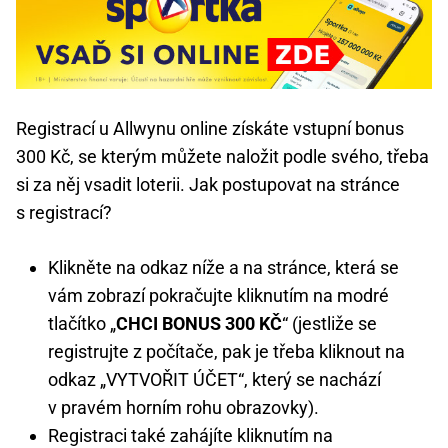
Registrací u Allwynu online získáte vstupní bonus
300 Kč, se kterým můžete naložit podle svého, třeba
si za něj vsadit loterii. Jak postupovat na stránce
s registrací?
Klikněte na odkaz níže a na stránce, která se
vám zobrazí pokračujte kliknutím na modré
tlačítko „
CHCI BONUS 300 KČ
“ (jestliže se
registrujte z počítače, pak je třeba kliknout na
odkaz „VYTVOŘIT ÚČET“, který se nachází
v pravém horním rohu obrazovky).
Registraci také zahájíte kliknutím na