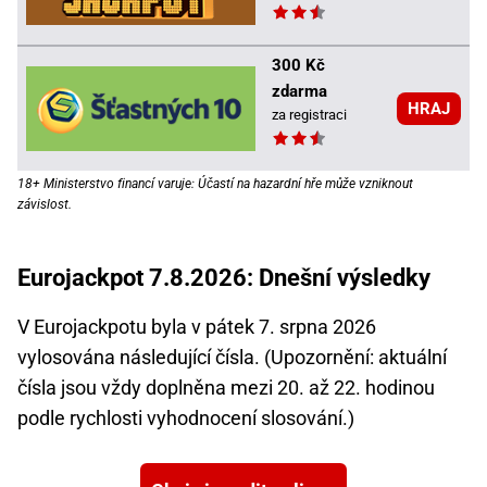
300 Kč
zdarma
HRAJ
za registraci
18+ Ministerstvo financí varuje: Účastí na hazardní hře může vzniknout
závislost.
Eurojackpot 7.8.2026: Dnešní výsledky
V Eurojackpotu byla v pátek 7. srpna 2026
vylosována následující čísla. (Upozornění: aktuální
čísla jsou vždy doplněna mezi 20. až 22. hodinou
podle rychlosti vyhodnocení slosování.)