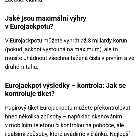
Jaké jsou maximální výhry
v Eurojackpotu?
V Eurojackpotu můžete vyhrát až 3 miliardy korun
(pokud jackpot vystoupá na maximum), ale to
musíte uhádnout všechna tažená čísla v prvním a ve
druhém tahu.
Eurojackpot výsledky – kontrola: Jak se
kontroluje tiket?
Papírový tiket Eurojackpotu můžete překontrolovat
hned několika způsoby – například skenováním
v mobilním telefonu či kontrolou na pobočce, ale
i dalšími způsoby, které uvádíme v článku. Nejlepší