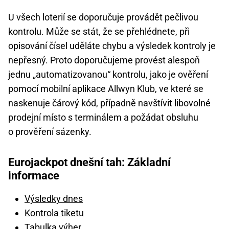
U všech loterií se doporučuje provádět pečlivou
kontrolu. Může se stát, že se přehlédnete, při
opisování čísel uděláte chybu a výsledek kontroly je
nepřesný. Proto doporučujeme provést alespoň
jednu „automatizovanou“ kontrolu, jako je ověření
pomocí mobilní aplikace Allwyn Klub, ve které se
naskenuje čárový kód, případně navštívit libovolné
prodejní místo s terminálem a požádat obsluhu
o prověření sázenky.
Eurojackpot dnešní tah: Základní
informace
Výsledky dnes
Kontrola tiketu
Tabulka výher