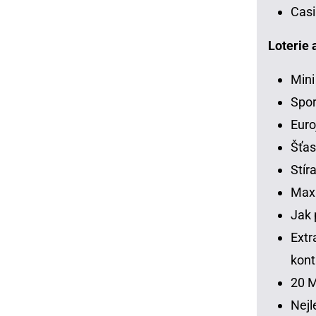
Casi
Loterie 
Mini
Spor
Euro
Šťas
Stír
Maxa
Jak 
Extr
kont
20 M
Nejl