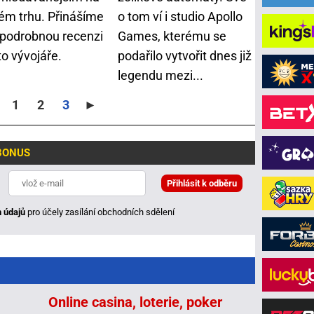
ém trhu. Přinášíme
o tom ví i studio Apollo
podrobnou recenzi
Games, kterému se
o vývojáře.
podařilo vytvořit dnes již
legendu mezi...
1
2
3
►
 BONUS
 údajů
pro účely zasílání obchodních sdělení
Online casina, loterie, poker