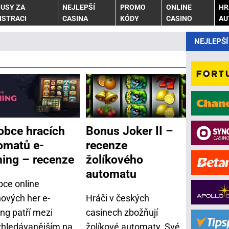
USY ZA
NEJLEPŠÍ
PROMO
ONLINE
HR
ISTRACI
CASINA
KÓDY
CASINO
AU
NEJLEPŠÍ
obce hracích
Bonus Joker II –
omatů e-
recenze
ing – recenze
žolíkového
automatu
bce online
nových her e-
Hráči v českých
ng patří mezi
casinech zbožňují
yhledávanějším na
žolíkové automaty. Své