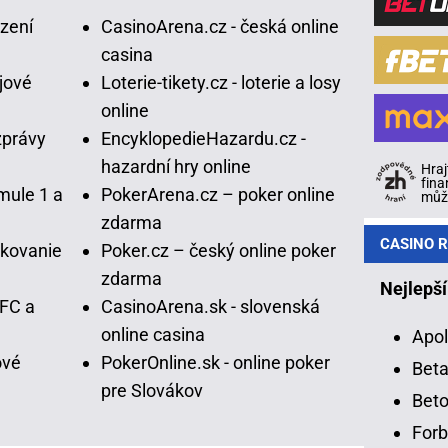
ázení
CasinoArena.cz - česká online
casina
jové
Loterie-tikety.cz - loterie a losy
online
zprávy
EncyklopedieHazardu.cz -
hazardní hry online
Hraj
fina
mule 1 a
PokerArena.cz – poker online
může
zdarma
CASINO 
vkovanie
Poker.cz – český online poker
zdarma
Nejlepší
UFC a
CasinoArena.sk - slovenská
online casina
Apo
ové
PokerOnline.sk - online poker
Beta
pre Slovákov
Beto
Forb