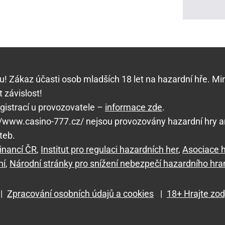
! Zákaz účasti osob mladších 18 let na hazardní hře. Mini
 závislost!
gistrací u provozovatele –
informace zde
.
/www.casino-777.cz/ nejsou provozovány hazardní hry a
teb.
financí ČR
,
Institut pro regulaci hazardních her
,
Asociace h
ní
,
Národní stránky pro snížení nebezpečí hazardního hra
|
Zpracování osobních údajů a cookies
|
18+ Hrajte zo