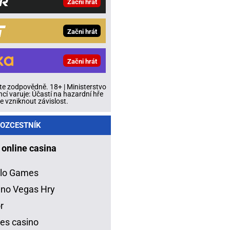
Začni hrát
Začni hrát
Začni hrát
te zodpovědně. 18+ | Ministerstvo
ncí varuje: Účastí na hazardní hře
 vzniknout závislost.
ROZCESTNÍK
 online casina
llo Games
no Vegas Hry
r
es casino