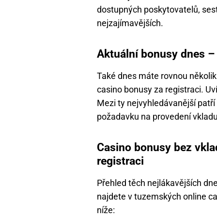
dostupných poskytovatelů, sest
nejzajímavějších.
Aktuální bonusy dnes – 
Také dnes máte rovnou několik r
casino bonusy za registraci. U
Mezi ty nejvyhledávanější patří 
požadavku na provedení vkladu
Casino bonusy bez vkla
registraci
Přehled těch nejlákavějších dn
najdete v tuzemských online c
níže: