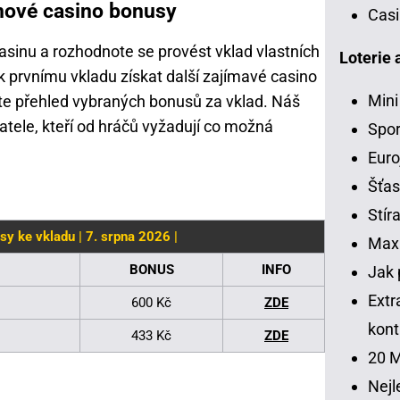
nové casino bonusy
Casi
casinu a rozhodnote se provést vklad vlastních
Loterie 
k prvnímu vkladu získat další zajímavé casino
Mini
te přehled vybraných bonusů za vklad. Náš
tele, kteří od hráčů vyžadují co možná
Spor
Euro
Šťas
Stír
y ke vkladu | 7. srpna 2026 |
Maxa
BONUS
INFO
Jak 
Extr
600 Kč
ZDE
kont
433 Kč
ZDE
20 M
Nejl