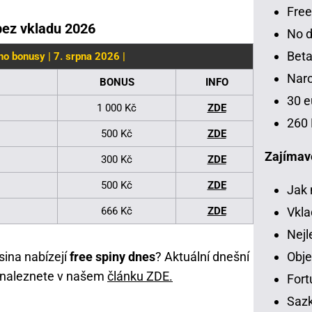
Free
bez vkladu 2026
No d
Bet
o bonusy | 7. srpna 2026 |
Naro
BONUS
INFO
30 e
1 000 Kč
ZDE
260 
500 Kč
ZDE
Zajímavé
300 Kč
ZDE
500 Kč
ZDE
Jak 
Vkla
666 Kč
ZDE
Nejl
Obje
sina nabízejí
free spiny dnes
? Aktuální dnešní
k naleznete v našem
článku ZDE.
Fort
Sazk