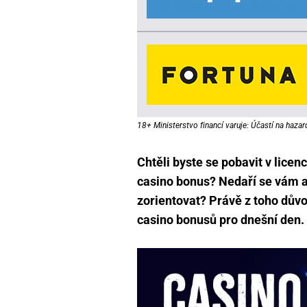
18+ Ministerstvo financí varuje: Účastí na hazar
Chtěli byste se pobavit v lice
casino bonus? Nedaří se vám a
zorientovat? Právě z toho dův
casino bonusů pro dnešní den.