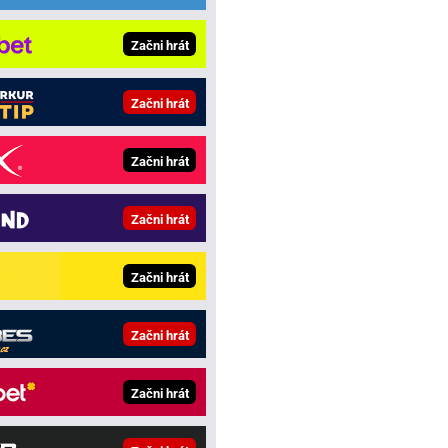
Začni hrát
Začni hrát
Začni hrát
Začni hrát
Začni hrát
Začni hrát
Začni hrát