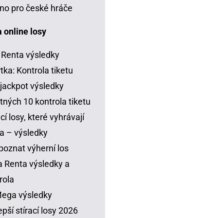
no pro české hráče
a online losy
 Renta výsledky
tka: Kontrola tiketu
jackpot výsledky
tných 10 kontrola tiketu
ací losy, které vyhrávají
 – výsledky
poznat výherní los
a Renta výsledky a
rola
ega výsledky
epší stírací losy 2026