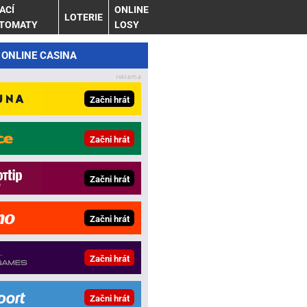
ACÍ
ONLINE
LOTERIE
TOMATY
LOSY
 ONLINE CASINA
Začni hrát
Začni hrát
Začni hrát
Začni hrát
Začni hrát
Začni hrát