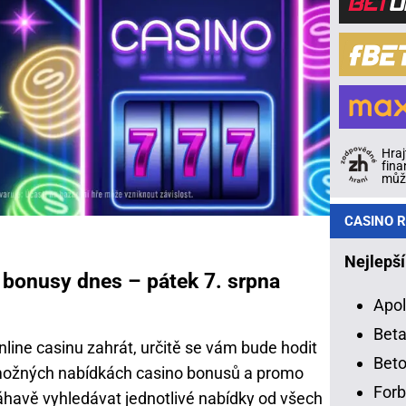
Hraj
fina
může
CASINO 
Nejlepší
o bonusy dnes – pátek 7. srpna
Apo
Beta
nline casinu zahrát, určitě se vám bude hodit
Beto
 možných nabídkách casino bonusů a promo
Forb
áhavě vyhledávat jednotlivé nabídky od všech